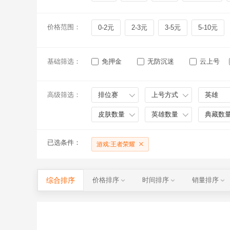
价格范围：
0-2元
2-3元
3-5元
5-10元
基础筛选：
免押金
无防沉迷
云上号
高级筛选：
排位赛
上号方式
英雄
皮肤数量
英雄数量
典藏数
已选条件：
游戏:王者荣耀
综合排序
价格排序
时间排序
销量排序