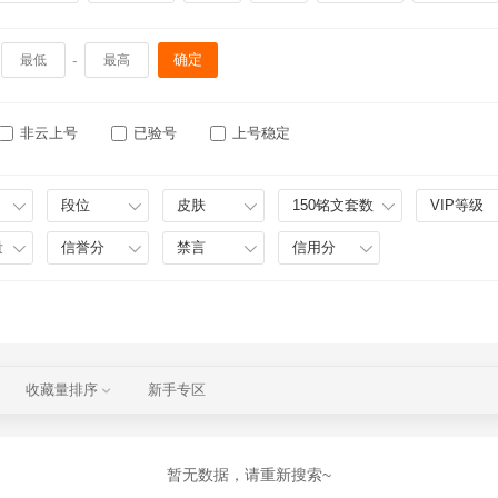
-
确定
非云上号
已验号
上号稳定
段位
皮肤
150铭文套数
VIP等级
量
信誉分
禁言
信用分
收藏量排序
新手专区
暂无数据，请重新搜索~