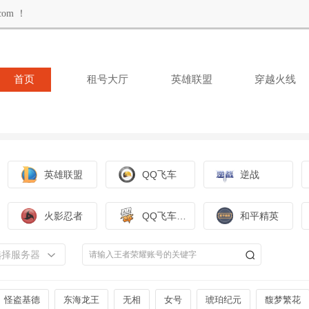
om ！
首页
租号大厅
英雄联盟
穿越火线
英雄联盟
QQ飞车
逆战
火影忍者
QQ飞车手游
和平精英
选择服务器
怪盗基德
东海龙王
无相
女号
琥珀纪元
馥梦繁花