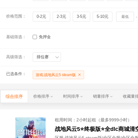
价格范围：
0-2元
2-3元
3-5元
5-10元
-
基础筛选：
免押金
高级筛选：
排位赛
已选条件：
游戏:战地风云5 steam版
综合排序
价格排序
时间排序
销量排序
收藏量
租用时间
：2小时起租（最多9999小时）
战地风云5⭐终极版⭐全dlc商城
区服:
战地风云5 steam版/全区全服/全区全