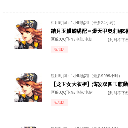
租用时间
：1小时起租（最多24小时）
踏月玉麒麟满配＝爆天甲奥莉娜5阶
区服:
QQ飞车/电信/电信
【到时不下
租5送1
租用时间
：1小时起租（最多9999小时）
区服:
QQ飞车/电信/电信
【到时不下
租4送1