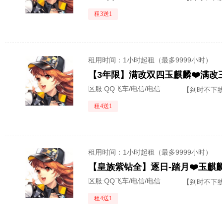
租3送1
租用时间
：1小时起租（最多9999小时）
【3年限】满改双四玉麒麟❤️满改三
区服:
QQ飞车/电信/电信
【到时不下
租4送1
租用时间
：1小时起租（最多9999小时）
【皇族紫钻全】逐日-踏月❤️玉麒麟❤
区服:
QQ飞车/电信/电信
【到时不下
租4送1