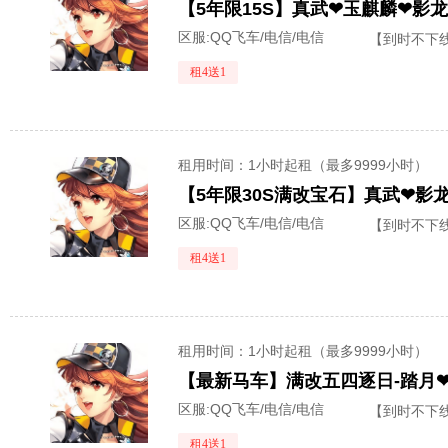
【5年限15S】真武❤玉麒麟❤影
区服:
QQ飞车/电信/电信
【到时不下
租4送1
租用时间
：1小时起租（最多9999小时）
【5年限30S满改宝石】真武❤影
区服:
QQ飞车/电信/电信
【到时不下
租4送1
租用时间
：1小时起租（最多9999小时）
【最新马车】满改五四逐日-踏月
区服:
QQ飞车/电信/电信
【到时不下
租4送1