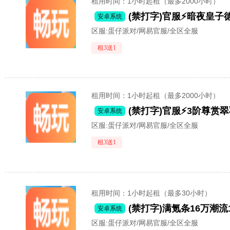
租用时间
：1小时起租（最多2000小时）
安卓系统
区服:
蛋仔派对/网易官服/全区全服
租3送1
租用时间
：1小时起租（最多2000小时）
安卓系统
区服:
蛋仔派对/网易官服/全区全服
租3送1
租用时间
：1小时起租（最多30小时）
安卓系统
区服:
蛋仔派对/网易官服/全区全服