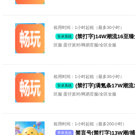
租用时间
：1小时起租（最多30小时）
安卓系统
区服:
蛋仔派对/网易官服/全区全服
租用时间
：1小时起租（最多30小时）
安卓系统
区服:
蛋仔派对/网易官服/全区全服
租用时间
：1小时起租（最多200小时）
苹果系统