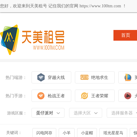
您好，欢迎来到天美租号 记住我们的官网 https://www.100tm.com ！
首页
热门端游：
穿越火线
绝地求生
热门手游：
枪战王者
王者荣耀
蛋仔派对
选择大区
选择服务器
游戏区服：
关键词：
闪电阿存
小羊
小蓝帽
瑶光星星马