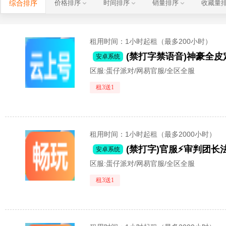
综合排序
价格排序
时间排序
销量排序
收藏量
租用时间
：1小时起租（最多200小时）
安卓系统
区服:
蛋仔派对/网易官服/全区全服
租3送1
租用时间
：1小时起租（最多2000小时）
安卓系统
区服:
蛋仔派对/网易官服/全区全服
租3送1