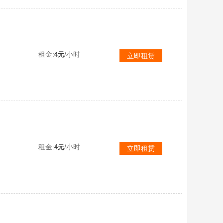
二级密码727735保时捷卡宴霓虹AUG圣诞迷你暗影之主MK12女团迷你平底锅无畏小蜜蜂大礼包
租金:
/小时
4元
立即租赁
AK鲨鱼98K
租金:
/小时
4元
立即租赁