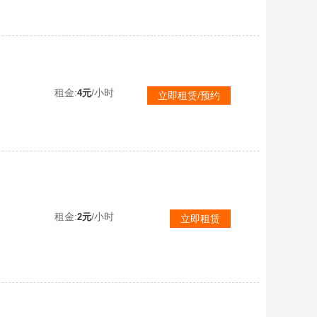
二级密码123456/可排位阿斯顿马丁跑车【二成长型✌魔咒之力MK12✌二级时光加农SKS】大金牙✌
租金:
/小时
4元
立即租赁/预约
二级密码123456霓虹AUG宇宙98K女团大菠萝平底锅拉风龙套装拉风龙柏林裤三重彩斯嘎夺目SKS
租金:
/小时
2元
立即租赁