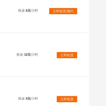
搏MK12✌无
租金:
/小时
6元
立即租赁/预约
白尼尔⭐三辆兰博基尼+隐藏大厅⭐五套女团+女团大厅⭐6级爆裂AUG⭐2级德拉贡⭐黑鬼白熊鞋子双马尾
租金:
/小时
12元
立即租赁
二级密码112233保时捷911异色霓虹AUG剑星背包套剑星可乐黑鬼黄金面具毒液发光无畏蜜蜂礼包
租金:
/小时
4元
立即租赁