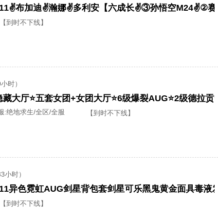
911✌布加迪✌瀚娜✌多利安【六成长✌③孙悟空M24✌②赛
【到时不下线】
0小时）
服:
绝地求生/全区/全服
【到时不下线】
33小时）
【到时不下线】