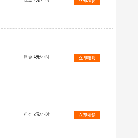
立即租赁
二级密码901070保时捷卡宴霓虹之梦AUG粉梦德拉贡诺夫暗影之主MK12竞争者多利安卡通学院套装
租金:
/小时
4元
立即租赁
-人形看板
租金:
/小时
2元
立即租赁