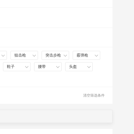
狙击枪
突击步枪
霰弹枪
鞋子
腰带
头盔
清空筛选条件