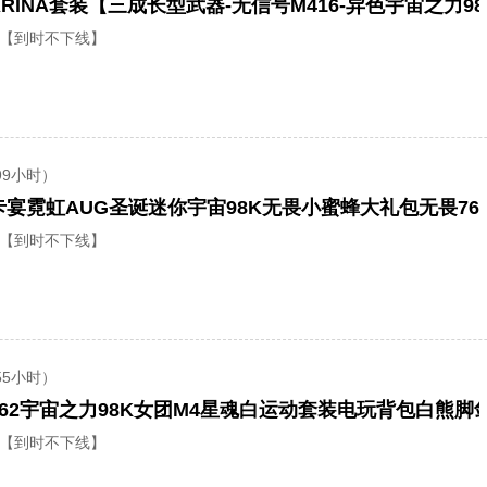
KARINA套装【三成长型武器-无信号M416-异色宇宙之力98
【到时不下线】
99小时）
【到时不下线】
55小时）
【到时不下线】