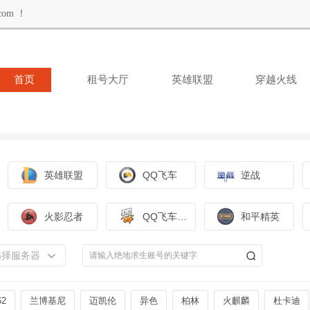
om ！
首页
租号大厅
英雄联盟
穿越火线
英雄联盟
QQ飞车
逆战
火影忍者
QQ飞车手游
和平精英
选择服务器
2
兰博基尼
迈凯伦
异色
柏林
火麒麟
杜卡迪