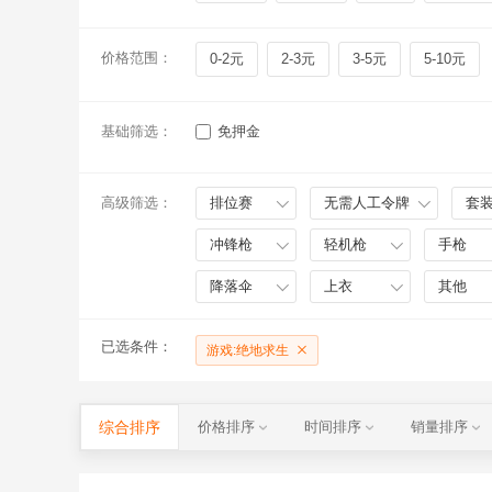
价格范围：
0-2元
2-3元
3-5元
5-10元
基础筛选：
免押金
高级筛选：
排位赛
无需人工令牌
套
冲锋枪
轻机枪
手枪
降落伞
上衣
其他
已选条件：
游戏:绝地求生
综合排序
价格排序
时间排序
销量排序