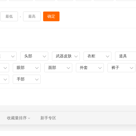
-
确定
装
头部
武器皮肤
衣柜
道具
眼部
面部
外套
裤子
手部
收藏量排序
新手专区