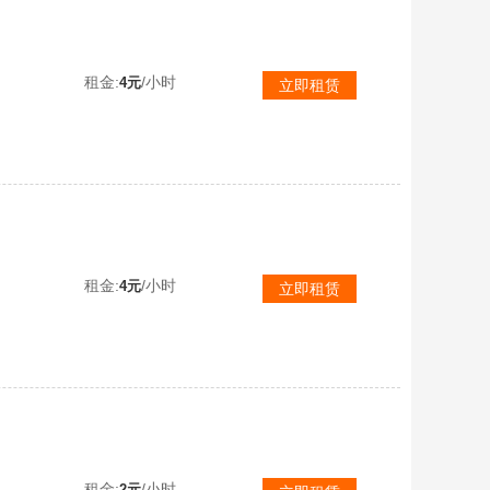
马甲
租金:
/小时
4元
立即租赁
二级密码351559保时捷卡宴哈雷摩托车霓虹AUG圣诞迷你剑星头盔无畏小蜜蜂大礼包小蜜蜂背包
租金:
/小时
4元
立即租赁
-人形看板
租金:
/小时
2元