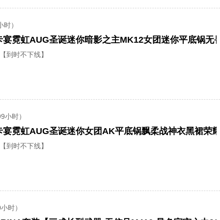
小时）
【到时不下线】
99小时）
捷卡宴霓虹AUG圣诞迷你女团AK平底锅飘柔战神衣黑裙荣耀
【到时不下线】
0小时）