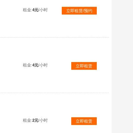
K-午夜惊
租金:
/小时
4元
立即租赁/预约
二级密码298789保时捷卡宴霓虹AUG圣诞迷你宇宙98K无畏小蜜蜂大礼包无畏762坏蛋小蜜蜂马甲成
租金:
/小时
4元
立即租赁
二级密码123456美杜莎762宇宙之力98K女团M4星魂白运动套装电玩背包白熊脚剑星可乐发光手臂
租金:
/小时
2元
立即租赁