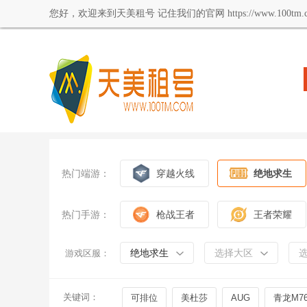
您好，欢迎来到天美租号 记住我们的官网 https://www.100tm.c
热门端游：
穿越火线
绝地求生
热门手游：
枪战王者
王者荣耀
绝地求生
选择大区
游戏区服：
关键词：
可排位
美杜莎
AUG
青龙M76