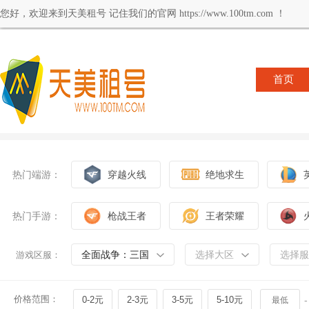
您好，欢迎来到天美租号 记住我们的官网 https://www.100tm.com ！
首页
热门端游：
穿越火线
绝地求生
热门手游：
枪战王者
王者荣耀
全面战争：三国
选择大区
选择服
游戏区服：
价格范围：
0-2元
2-3元
3-5元
5-10元
-