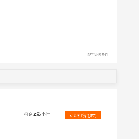
清空筛选条件
！
租金:
/小时
2元
立即租赁/预约