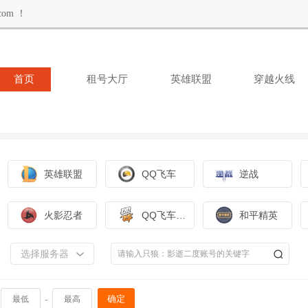
om ！
首页
租号大厅
英雄联盟
穿越火线
英雄联盟
QQ飞车
逆战
火影忍者
QQ飞车手游
和平精英
选择服务器
-
确定