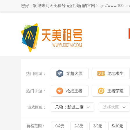
您好，欢迎来到天美租号 记住我们的官网 https://www.100tm.c
热门端游：
穿越火线
绝地求生
热门手游：
枪战王者
王者荣耀
只狼：影逝二度
选择大区
游戏区服：
价格范围：
0-2元
2-3元
3-5元
5-10元