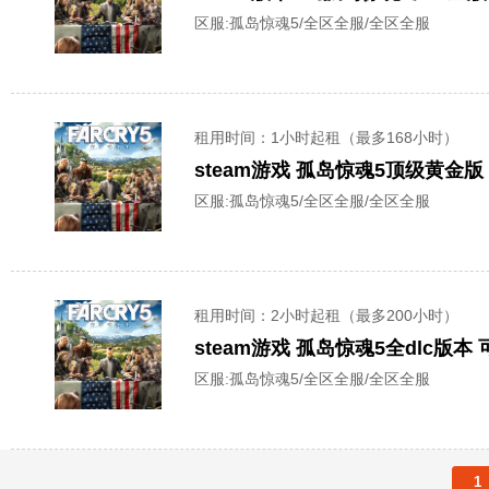
区服:
孤岛惊魂5/全区全服/全区全服
租用时间
：1小时起租（最多168小时）
steam游戏 孤岛惊魂5顶级黄金
区服:
孤岛惊魂5/全区全服/全区全服
租用时间
：2小时起租（最多200小时）
steam游戏 孤岛惊魂5全dlc版
区服:
孤岛惊魂5/全区全服/全区全服
1