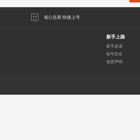
省心交易 快捷上号
新手上路
新手必读
租号安全
免责声明