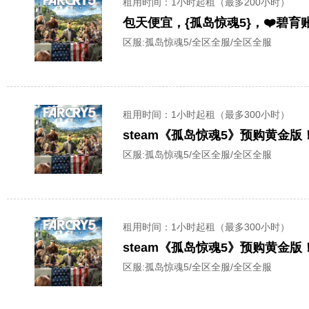
租用时间
：1小时起租（最多200小时）
包天便宜，{孤岛惊魂5}，❤️碧
区服:
孤岛惊魂5/全区全服/全区全服
租用时间
：1小时起租（最多300小时）
steam《孤岛惊魂5》预购黄金版
区服:
孤岛惊魂5/全区全服/全区全服
租用时间
：1小时起租（最多300小时）
steam《孤岛惊魂5》预购黄金版
区服:
孤岛惊魂5/全区全服/全区全服