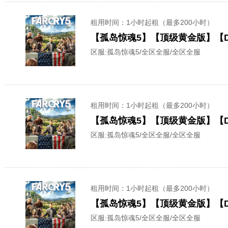
租用时间
：1小时起租（最多200小时）
【孤岛惊魂5】【顶级黄金版】【
区服:
孤岛惊魂5/全区全服/全区全服
租用时间
：1小时起租（最多200小时）
【孤岛惊魂5】【顶级黄金版】【
区服:
孤岛惊魂5/全区全服/全区全服
租用时间
：1小时起租（最多200小时）
【孤岛惊魂5】【顶级黄金版】【
区服:
孤岛惊魂5/全区全服/全区全服