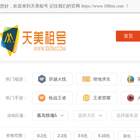
您好，欢迎来到天美租号 记住我们的官网 https://www.100tm.com ！
首页
热门端游：
穿越火线
绝地求生
热门手游：
枪战王者
王者荣耀
孤岛惊魂5
选择大区
选择服务器
游戏区服：
价格范围：
0-2元
2-3元
3-5元
5-10元
-