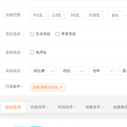
价格范围：
0-2元
2-3元
3-5元
5-10元
-
系统选择：
安卓系统
苹果系统
基础筛选：
免押金
高级筛选：
排位赛
段位
光环
圣
已选条件：
游戏:球球大作战
综合排序
价格排序
时间排序
销量排序
收藏量