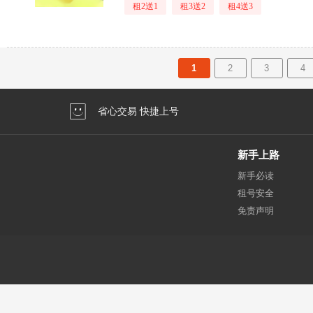
租2送1
租3送2
租4送3
1
2
3
4
省心交易 快捷上号
新手上路
新手必读
租号安全
免责声明