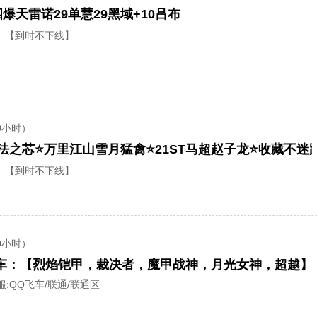
爆天雷诺29单慧29黑域+10吕布
【到时不下线】
0小时）
【到时不下线】
0小时）
A车：【烈焰铠甲，裁决者，魔甲战神，月光女神，超越】
服:
QQ飞车/联通/联通区