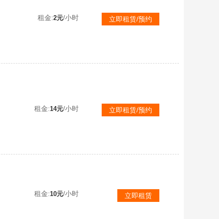
租金:
/小时
2元
立即租赁/预约
60辆S车❤️至尊踏月，真武，烛龙，青龙，玉麒麟❤️T3终极幻影重生❤️上古魔尊❤️爆天雷诺，黑曼巴
租金:
/小时
14元
立即租赁/预约
租金:
/小时
10元
立即租赁