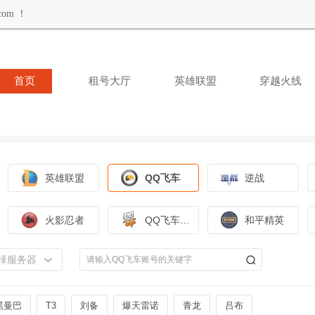
om ！
首页
租号大厅
英雄联盟
穿越火线
英雄联盟
QQ飞车
逆战
火影忍者
QQ飞车手游
和平精英
择服务器
黑曼巴
T3
刘备
爆天雷诺
青龙
吕布