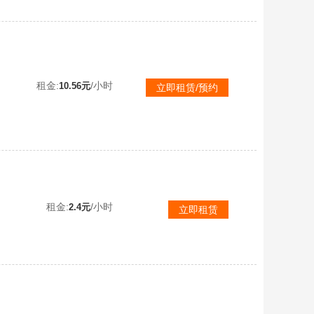
马年年限S至尊踏月29三颗四级竞速┃至尊真武29三四竞速┃S至尊玉麒麟29双四┃爆雷金刚、至尊应龙
租金:
/小时
10.56元
立即租赁/预约
租金:
/小时
2.4元
立即租赁
♥至尊踏月满改三颗四级♥至曜耀虎满配耀虎宠物♥充值一万获得的美杜莎女王♥像皇冠的头饰♥甜心公主➕10