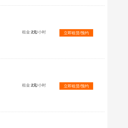
租金:
/小时
2元
立即租赁/预约
全29双4级宝石终极爆天甲刘备，4级重生全29飞碟，+10人鱼公主，紫钻练习场，全29双4级宝石雷诺
租金:
/小时
2元
立即租赁/预约