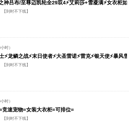
众神之神吕布/至尊迈凯轮全29双4⚡艾莉莎+雪凝满⚡️女衣柜如
【到时不下线】
0小时）
【到时不下线】
0小时）
麟=竞速宠物=女装大衣柜=可排位=
【到时不下线】