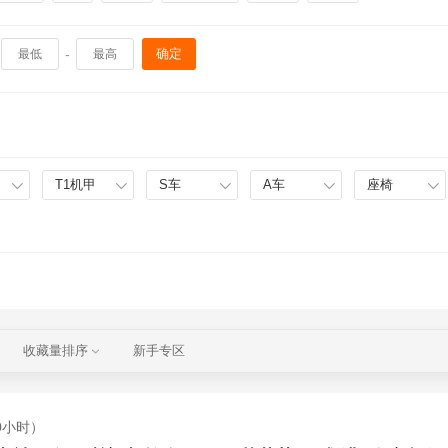
-
确定
T1机甲
S车
A车
座椅
收藏量排序
新手专区
0小时）