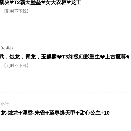
魂裁决❤T2霸天堡垒❤女大衣柜❤龙王
【到时不下线】
99小时）
【到时不下线】
0小时）
龙-烛龙➕涅槃-朱雀➕至尊爆天甲➕甜心公主+10