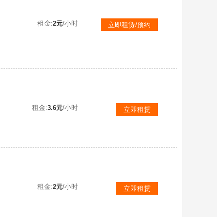
租金:
/小时
2元
立即租赁/预约
玉麒麟⭐【联通区】阿尔法之芯⭐万里江山雪月猛禽⭐21ST马超赵子龙⭐收藏不迷路=到时继续玩
租金:
/小时
3.6元
立即租赁
租金:
/小时
2元
立即租赁