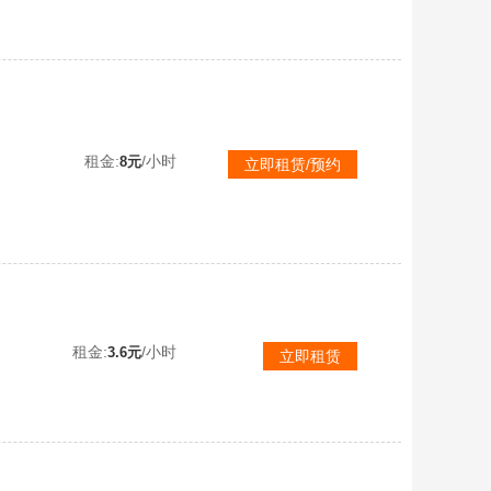
54S，至臻璀璨爵士，至尊踏月，玉麒麟，玉如意，新次元青龙，玄武，白虎，朱雀，神奥丁，暴雷熔炉等
租金:
/小时
8元
立即租赁/预约
租金:
/小时
3.6元
立即租赁