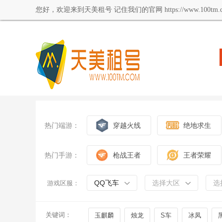
您好，欢迎来到天美租号 记住我们的官网 https://www.100tm.c
热门端游：
穿越火线
绝地求生
热门手游：
枪战王者
王者荣耀
QQ飞车
选择大区
选
游戏区服：
关键词：
玉麒麟
烛龙
S车
冰凤