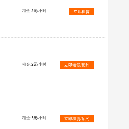
图
租金:
/小时
2元
立即租赁
T1机甲无影之刃⚡绝地战士⚡龙鳞之战⚡末日使者⚡大圣雷诺⚡雷克⚡银天使⚡暴风雪⚡小橘子纪念A车
租金:
/小时
2元
立即租赁/预约
租金:
/小时
3元
立即租赁/预约