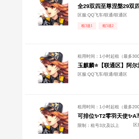
全29双四至尊涅槃29双四
区服:
QQ飞车/联通/联通区
租3送1
租5送2
租用时间
：1小时起租（最多30
区服:
QQ飞车/联通/联通区
租用时间
：1小时起租（最多20
可排位✨T2零羽天使✨
区
限制：租号3次及以上