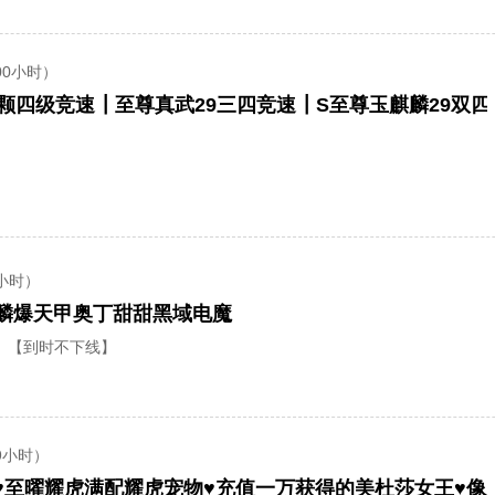
00小时）
小时）
麒麟爆天甲奥丁甜甜黑域电魔
【到时不下线】
9小时）