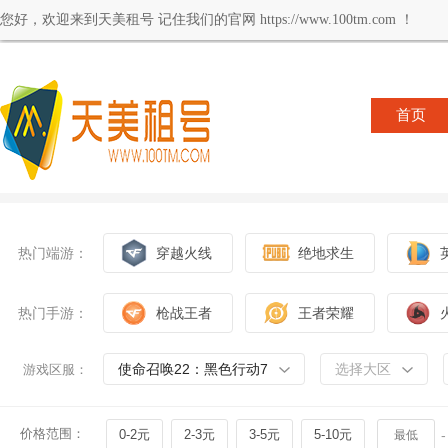
您好，欢迎来到天美租号 记住我们的官网 https://www.100tm.com ！
首页
热门端游：
穿越火线
绝地求生
热门手游：
枪战王者
王者荣耀
使命召唤22：黑色行动7
选择大区
游戏区服：
价格范围：
0-2元
2-3元
3-5元
5-10元
-