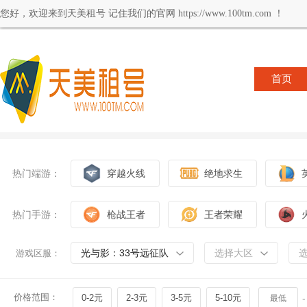
您好，欢迎来到天美租号 记住我们的官网 https://www.100tm.com ！
首页
热门端游：
穿越火线
绝地求生
热门手游：
枪战王者
王者荣耀
光与影：33号远征队
选择大区
游戏区服：
价格范围：
0-2元
2-3元
3-5元
5-10元
-