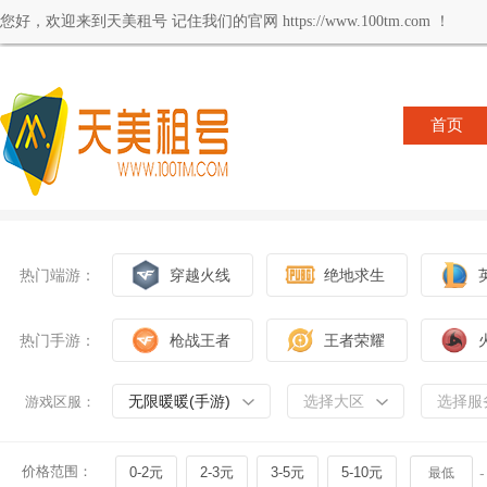
您好，欢迎来到天美租号 记住我们的官网 https://www.100tm.com ！
首页
热门端游：
穿越火线
绝地求生
热门手游：
枪战王者
王者荣耀
无限暖暖(手游)
选择大区
选择服
游戏区服：
价格范围：
0-2元
2-3元
3-5元
5-10元
-