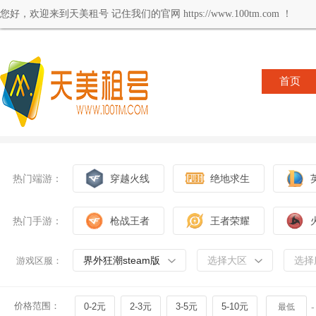
您好，欢迎来到天美租号 记住我们的官网 https://www.100tm.com ！
首页
热门端游：
穿越火线
绝地求生
热门手游：
枪战王者
王者荣耀
界外狂潮steam版
选择大区
选择
游戏区服：
价格范围：
0-2元
2-3元
3-5元
5-10元
-