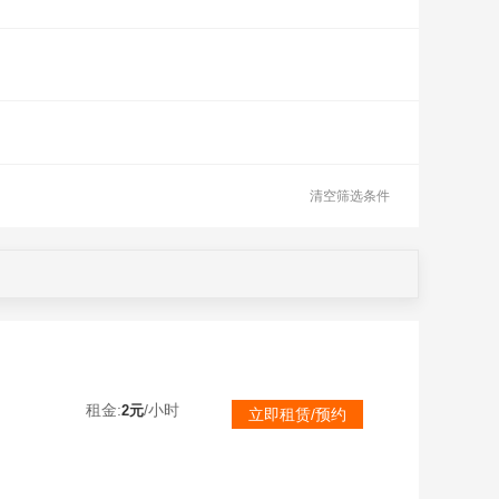
清空筛选条件
租金:
/小时
2元
立即租赁/预约