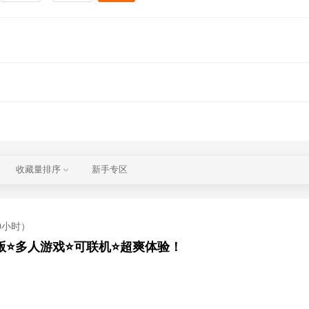
收藏量排序
新手专区
0小时）
华版⭐多人游戏⭐可联机⭐超爽体验！