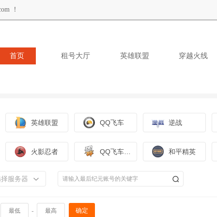
om ！
首页
租号大厅
英雄联盟
穿越火线
英雄联盟
QQ飞车
逆战
火影忍者
QQ飞车手游
和平精英
选择服务器
-
确定