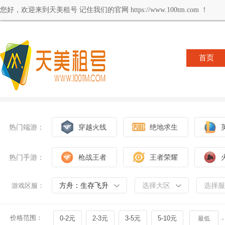
您好，欢迎来到天美租号 记住我们的官网 https://www.100tm.com ！
首页
热门端游：
穿越火线
绝地求生
热门手游：
枪战王者
王者荣耀
方舟：生存飞升
选择大区
选择服
游戏区服：
价格范围：
0-2元
2-3元
3-5元
5-10元
-