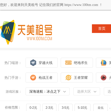
您好，欢迎来到天美租号 记住我们的官网 https://www.100tm.com ！
首页
热门端游：
穿越火线
绝地求生
热门手游：
枪战王者
王者荣耀
深海迷航：冰点之下
选择大区
选
游戏区服：
价格范围：
0-2元
2-3元
3-5元
5-10元
-