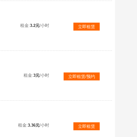
租金:
/小时
3.2元
立即租赁
周更划算
租金:
/小时
3元
立即租赁/预约
租金:
/小时
3.36元
立即租赁