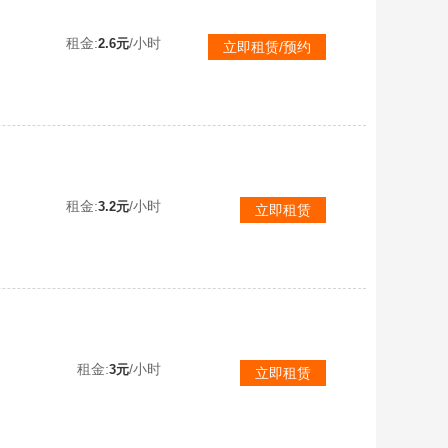
赞助全道具⭐31兵种皮肤⭐包天2折精灵牧师⭐军团战争5★kk对战平台（原up)★多老版本兵种皮肤
租金:
/小时
2.6元
立即租赁/预约
战争5
租金:
/小时
3.2元
立即租赁
☪超级赞助➕全道具☪部落人☪赛季黄金☪纠察使☪✿军团战争5✿官方kk对战平台✿❤包天包周更划算❤
租金:
/小时
3元
立即租赁