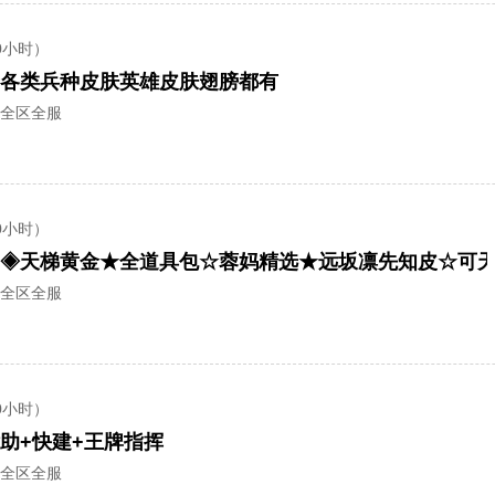
0小时）
卡各类兵种皮肤英雄皮肤翅膀都有
/全区全服
0小时）
/全区全服
0小时）
助+快建+王牌指挥
/全区全服