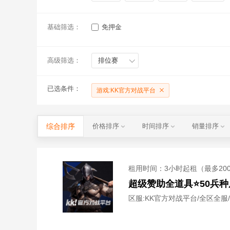
基础筛选：
免押金
高级筛选：
排位赛
已选条件：
游戏:KK官方对战平台
综合排序
价格排序
时间排序
销量排序
租用时间
：3小时起租（最多20
区服:
KK官方对战平台/全区全服