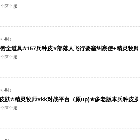
/全区全服
0小时）
超赞全道具⭐157兵种皮⭐部落人飞行要塞纠察使+精灵牧师
/全区全服
0小时）
皮肤⭐精灵牧师⭐kk对战平台（原up)★多老版本兵种皮肤
/全区全服