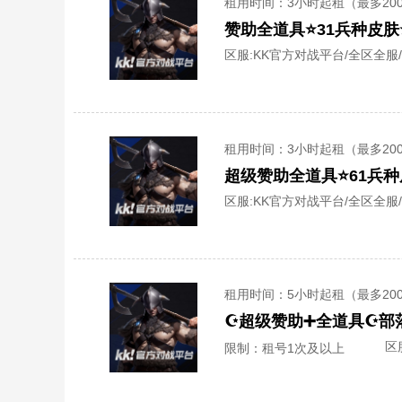
租用时间
：3小时起租（最多20
区服:
KK官方对战平台/全区全服
租用时间
：3小时起租（最多20
超级赞助全道具⭐61兵种
区服:
KK官方对战平台/全区全服
租用时间
：5小时起租（最多20
区
限制：租号1次及以上