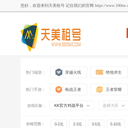
您好，欢迎来到天美租号 记住我们的官网 https://www.100tm.c
热门端游：
穿越火线
绝地求生
热门手游：
枪战王者
王者荣耀
KK官方对战平台
选择大区
游戏区服：
价格范围：
0-2元
2-3元
3-5元
5-10元