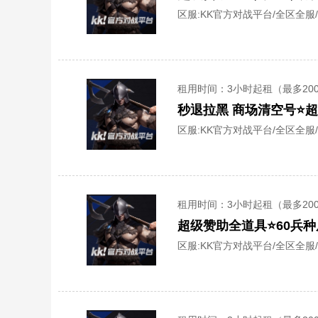
区服:
KK官方对战平台/全区全服
租用时间
：3小时起租（最多20
秒退拉黑 商场清空号⭐
区服:
KK官方对战平台/全区全服
租用时间
：3小时起租（最多20
超级赞助全道具⭐60兵种
区服:
KK官方对战平台/全区全服