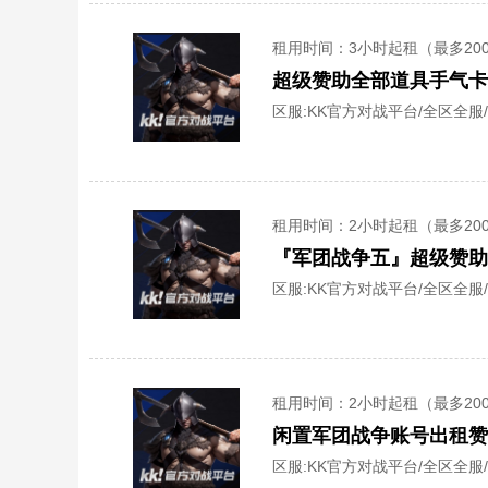
租用时间
：3小时起租（最多20
超级赞助全部道具手气
区服:
KK官方对战平台/全区全服
租用时间
：2小时起租（最多20
区服:
KK官方对战平台/全区全服
租用时间
：2小时起租（最多20
闲置军团战争账号出租赞
区服:
KK官方对战平台/全区全服