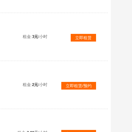
租金:
/小时
3元
立即租赁
『军团战争五』超级赞助◈天梯黄金★全道具包☆蓉妈精选★远坂凛先知皮☆可天梯匹配/可用手气卡
租金:
/小时
2元
立即租赁/预约