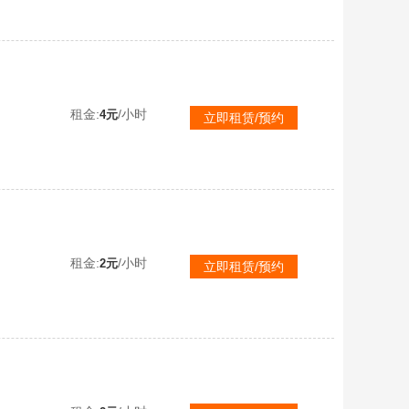
租金:
/小时
4元
立即租赁/预约
租金:
/小时
2元
立即租赁/预约