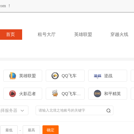
om ！
首页
租号大厅
英雄联盟
穿越火线
英雄联盟
QQ飞车
逆战
火影忍者
QQ飞车手游
和平精英
选择服务器
-
确定