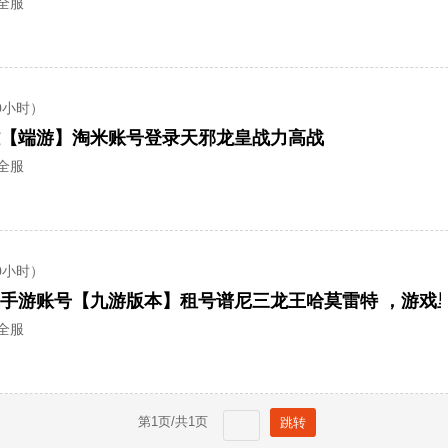
全服
0小时）
雄【端游】淘米账号登录天邪龙皇战力高战
全服
0小时）
全服
第
1
页/共
1
页