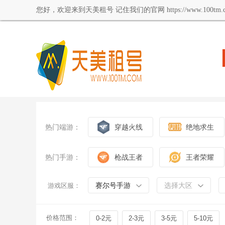
您好，欢迎来到天美租号 记住我们的官网 https://www.100tm.c
热门端游：
穿越火线
绝地求生
热门手游：
枪战王者
王者荣耀
赛尔号手游
选择大区
游戏区服：
价格范围：
0-2元
2-3元
3-5元
5-10元