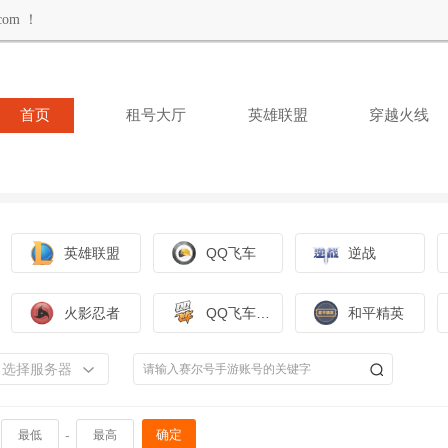
om ！
首页
租号大厅
英雄联盟
穿越火线
英雄联盟
QQ飞车
逆战
火影忍者
QQ飞车手游
和平精英
选择服务器
-
确定