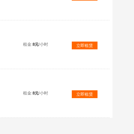
租金:
/小时
8元
立即租赁
赛尔号星球大战手游账号【九游版本】租号谱尼三龙王哈莫雷特 ，游戏里面切换到账号密码登录
租金:
/小时
8元
立即租赁