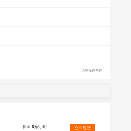
清空筛选条件
10只
租金:
/小时
8元
立即租赁