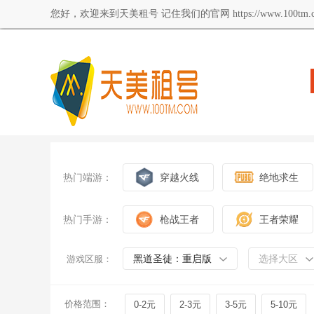
您好，欢迎来到天美租号 记住我们的官网 https://www.100tm.c
热门端游：
穿越火线
绝地求生
热门手游：
枪战王者
王者荣耀
黑道圣徒：重启版
选择大区
游戏区服：
价格范围：
0-2元
2-3元
3-5元
5-10元