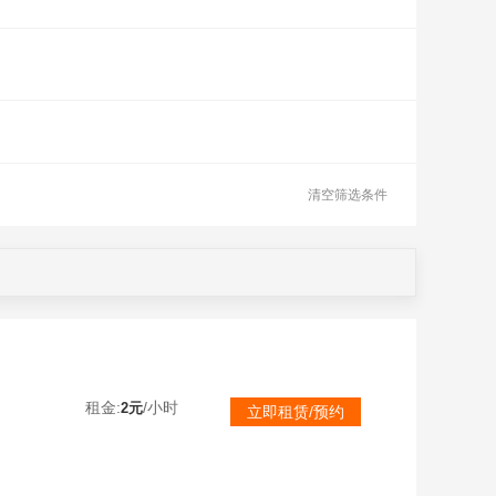
清空筛选条件
租金:
/小时
2元
立即租赁/预约