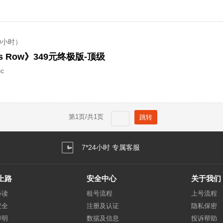
0小时）
s Row》349元终极版-顶级
c
第
1
页/共
1
页
7*24小时 专属客服
上路
安全中心
关于我们
必读
租号流程
上号流程
安全
注册及认证
隐私保密
声明
数据及信息
投诉帮助