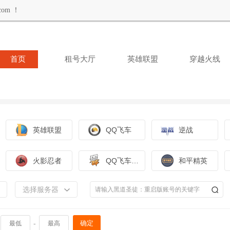
om ！
首页
租号大厅
英雄联盟
穿越火线
英雄联盟
QQ飞车
逆战
火影忍者
QQ飞车手游
和平精英
选择服务器
-
确定