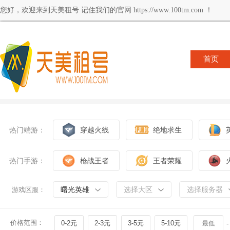
您好，欢迎来到天美租号 记住我们的官网 https://www.100tm.com ！
首页
热门端游：
穿越火线
绝地求生
热门手游：
枪战王者
王者荣耀
曙光英雄
选择大区
选择服务器
游戏区服：
价格范围：
0-2元
2-3元
3-5元
5-10元
-