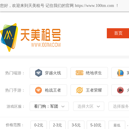
您好，欢迎来到天美租号 记住我们的官网 https://www.100tm.com ！
首页
热门端游：
穿越火线
绝地求生
热门手游：
枪战王者
王者荣耀
看门狗：军团
选择大区
选择服务
游戏区服：
价格范围：
0-2元
2-3元
3-5元
5-10元
-