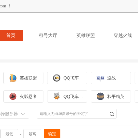
om ！
首页
租号大厅
英雄联盟
穿越火线
英雄联盟
QQ飞车
逆战
火影忍者
QQ飞车手游
和平精英
选择服务器
-
确定