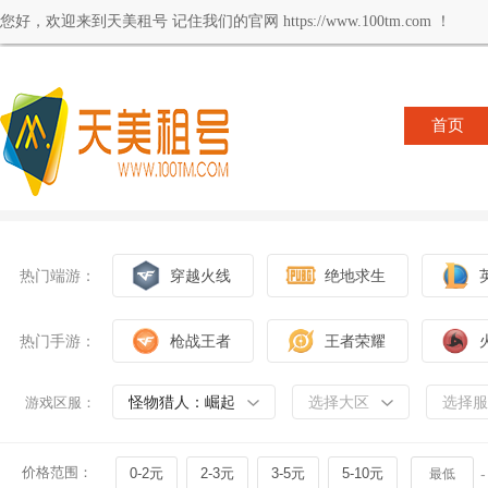
您好，欢迎来到天美租号 记住我们的官网 https://www.100tm.com ！
首页
热门端游：
穿越火线
绝地求生
热门手游：
枪战王者
王者荣耀
怪物猎人：崛起
选择大区
选择服
游戏区服：
价格范围：
0-2元
2-3元
3-5元
5-10元
-