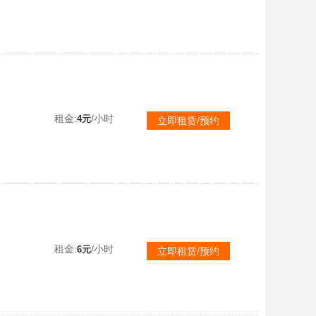
【可排位】传说光耀暗裔周瑜AG丹凤三皮肤幻神音效卡宙斯套6烈3盘炼狱QBZ裁决白虎荣光星神AG套七冠军五音效卡
租金:
/小时
4元
立即租赁/预约
【可排位】G36幻影传说影煞ぃ新AG欧欧宠儿N9青鹤冠军幻神音效卡ぃ星神流光裁决音效卡ぃ八音效卡竞技悠悠隼毒
租金:
/小时
6元
立即租赁/预约