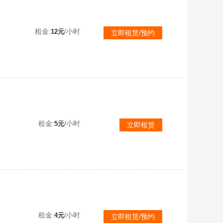
【可排位】加利尔ACE天袭天戎❤传说影煞冠军之幻神宠儿9皮+音❤冠军之星神璀璨冠军白虎4色QBZ巅峰双蝶刃破浪
租金:
/小时
12元
立即租赁/预约
【可排位】传说圣谕✅幻神新AG老AG音效卡✅星神裁决白虎QBZ蔷薇朱雀青龙+世冠柯尔特COP✅蝴蝶死亡6烈龙
租金:
/小时
5元
立即租赁
【不可排位】幻神N9青鹤❤️传说影煞❤️6盘炼狱泡泡象6烈枪娘❤️炽芒蝶刃❤️雷暴usp冠特竞技荣光白虎QBZ
租金:
/小时
4元
立即租赁/预约