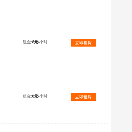
【可排位】炼狱泡泡象②玄武④炽芒蝶刃传说破晓mac鲨鱼隼鹰等裁决三件5盘5烈枪娘暗刃生化④猎皮灵眸幻神星神
租金:
/小时
8元
立即租赁
【可排位】4传说幽瞳光耀辉光♉幻神8皮欧欧音效✅星神QBZ白虎三件套+裁决朱雀6满副炽芒⚡4防司雨蝴蝶6烈6盘
租金:
/小时
8元
立即租赁