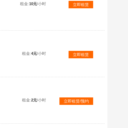
租金:
/小时
10元
立即租赁
【可排位】☢️最强生化幻炼狱泡泡象6盘｜蝴蝶6烈｜炽芒蝶刃+隼生化追踪｜生化背包不换弹显血｜猎手全皮｜全道具
租金:
/小时
4元
立即租赁
【不可排位】☢️生化号｜逐光蝶刃｜隼·生化追踪【蝴蝶死亡6烈｜幻神星神｜生化背包不换弹显血｜幻灵猎姬秦魂将军】
租金:
/小时
2元
立即租赁/预约