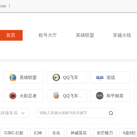
om ！
首页
租号大厅
英雄联盟
穿越火线
英雄联盟
QQ飞车
逆战
火影忍者
QQ飞车手游
和平精英
选择服务器
G36C-幻影
幻神
生化
神威莲花
炽芒蝶刃
6盘6烈