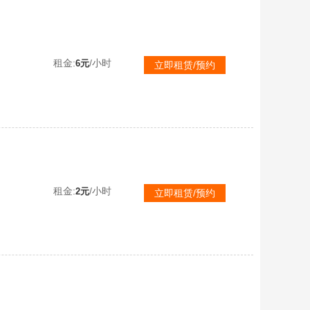
【可排位】传说女帝幽瞳幽冥夜影天戎幻影ぃ曹操黄忠幻神音效卡ぃ星神白鲨炽芒金蚀银翼白虎天罚悠悠关小羽
租金:
/小时
6元
立即租赁/预约
【可排位】拉丝幻神纸灯笼G36C幻影破浪蝶刃QBZ裁决满皮肤白虎神工凌龙百城黑骑士卡死神火麒旧服卡
租金:
/小时
2元
立即租赁/预约
【可排位】天戎传说幽瞳幽冥星骇影煞幻影ぃEP套宠儿N9白鲨7皮幻神音效卡ぃAG枪娘璀璨星神巅峰裁决音效卡炽芒