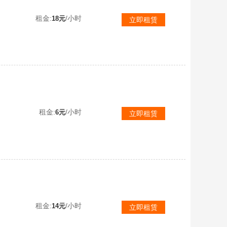
【可排位】4防星骇神威莲华✅小钢5盘清道夫6烈♉幻神⒓皮音效+星神裁决白虎蔷薇三件套⚡幻影天戎玄武⒒满手枪满刀
租金:
/小时
18元
立即租赁
【可排位】传说幽瞳光耀影煞艾莉莎幻神音效卡骇客2022星神G36C满手枪蝴蝶刀6烈炽火炎龙蝴蝶枪11音效云龙套
租金:
/小时
6元
立即租赁
【可排位】传说圣谕天绫4防神威莲华星骇✅幻神5皮KZ音效+裁决白虎QBZ三件套✅幻影天袭天戎凌虎9满副炽芒6烈
租金:
/小时
14元
立即租赁