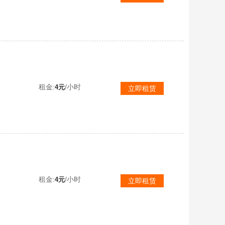
【可排位】冠军之薇刃特★幻神音效巅峰荣耀青鹤光效★竞技荣光云悠悠★生化6烈6盘斯泰尔蝴蝶★王者星神传说圣灵白虎
租金:
/小时
4元
立即租赁
【可排位】神威莲华幻神裁决量子之心套USP冥王6烈炽芒蝶刃白虎王者炎武生化爆破排位全模式通玩
租金:
/小时
4元
立即租赁