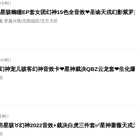
0小时）
服:
穿越火线/北部战区/北方大区
9小时）
幻神宠儿骇客幻神音效卡❤星神裁决QBZ云龙套❤生化爆
区
小时）
区