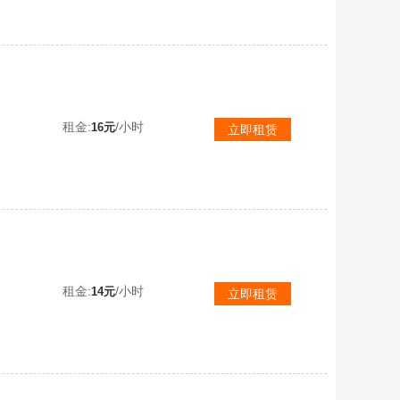
【可排位】5传说圣谕灵眸幽瞳4防神威莲华✅金狮6盘6烈✅幻神⒒皮KZ音效+星神裁决白虎蔷薇三件套✅幻影9满副刀
租金:
/小时
16元
立即租赁
【可排位】4传说幽瞳4防神威莲华+炼狱6盘♉幻神7皮音效+星神白虎蔷薇三件套✅裁决幻影天袭天戎天罚⚡8满副炽芒
租金:
/小时
14元
立即租赁