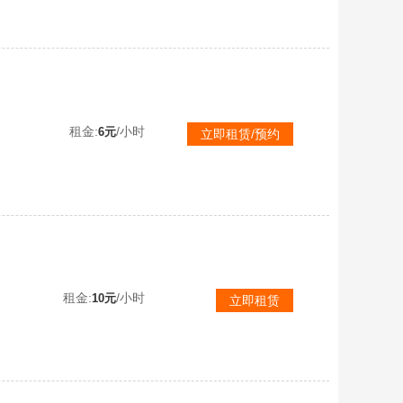
【不可排位】传说灵眸传说女帝光耀❤幻神冠军之幻❤星神白虎云悠悠雨棠❤Qbz世冠套❤鹰6黑骑士生化6盘6烈龙蝴蝶枪
租金:
/小时
6元
立即租赁/预约
【可排位】传说幽瞳幽冥✅幻神8皮欧欧宠儿音效+星神QBZ三件套✅裁决白虎幻影+6满副特刃✅五4防晴雅6烈6盘
租金:
/小时
10元
立即租赁