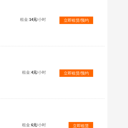
【不可排位】萨维奇传说星骇幽瞳EP套女团幻神15色全音效❤圣谕天戎幻影紫罗兰裁决5色星神巅峰风神4色炽芒蝶刃绮花
租金:
/小时
14元
立即租赁/预约
破排位通玩
租金:
/小时
4元
立即租赁/预约
【不可排位】传说圣谕4防星骇♉幻神2022音效+裁决白虎三件套✅星神蔷薇天戎天罚+冥王COP雷霆⚡蛇隐宗死亡6烈
租金:
/小时
6元
立即租赁