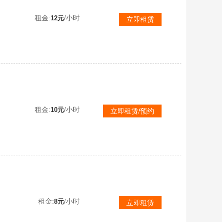
【可排位】传说灵眸4防神威莲华✅小狮6盘6烈✅幻神4皮宠儿音效+裁决6皮音效星神✅白虎QBZ幻影天戎天袭7满副
租金:
/小时
12元
立即租赁
【可排位】传说圣谕星骇破晓天戎冥王ぃ宠儿N9白鲨新AG幻神音效卡ぃ巅峰凤灵裁决音效卡ぃ白鲨炽芒巅峰璀璨星神雷暴
租金:
/小时
10元
立即租赁/预约
【不可排位】传说圣谕4防星骇玄豹套✅幻神星耀魅影音效+星神裁决三件套✅幻影天罚天戎王者白虎金蚀✅4防隼蛇影4烈龙
租金:
/小时
8元
立即租赁