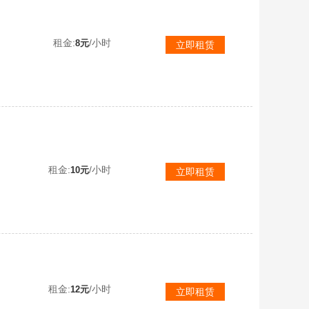
【可排位】传说幽瞳灵眸梦魇4防影煞✅幻神8皮宠儿音效+星神裁决✅QBZ蔷薇白虎玄武芳薇+COP✅炽芒死亡6烈龙
租金:
/小时
8元
立即租赁
【不可排位】传说女帝4防✅幻神4皮EPAG音效+星神♉裁决白虎QBZ蔷薇三件套⚡朱雀幻影8质量副小刀+蝴蝶6烈龙
租金:
/小时
10元
立即租赁
【可排位】泡泡象全皮八面②蛇影双娇⑧传说③玄武法玛斯影煞星骇炽芒蝶刃裁决③皮卡生化5盘6烈蝴蝶幻神③皮卡G36
租金:
/小时
12元
立即租赁