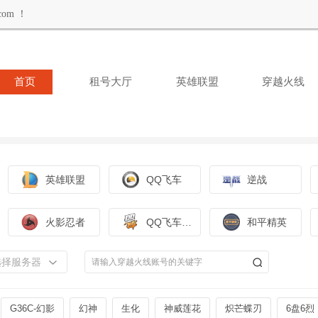
om ！
首页
租号大厅
英雄联盟
穿越火线
英雄联盟
QQ飞车
逆战
火影忍者
QQ飞车手游
和平精英
选择服务器
G36C-幻影
幻神
生化
神威莲花
炽芒蝶刃
6盘6烈