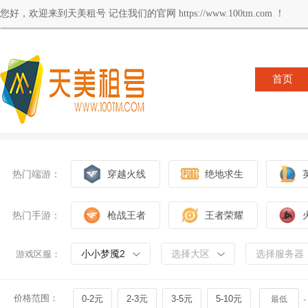
您好，欢迎来到天美租号 记住我们的官网 https://www.100tm.com ！
首页
热门端游：
穿越火线
绝地求生
热门手游：
枪战王者
王者荣耀
小小梦魇2
选择大区
选择服务器
游戏区服：
价格范围：
0-2元
2-3元
3-5元
5-10元
-