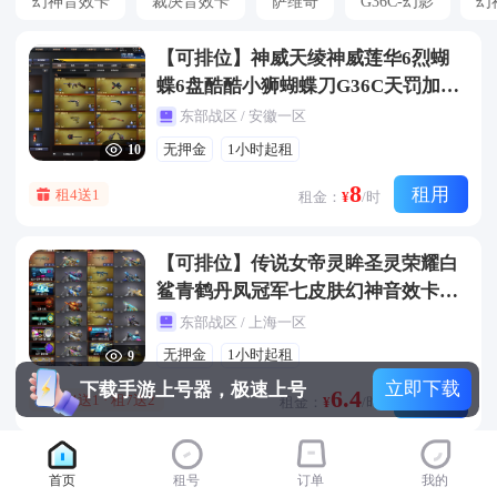
幻神音效卡
裁决音效卡
萨维奇
G36C-幻影
幻
【可排位】神威天绫神威莲华6烈蝴
蝶6盘酷酷小狮蝴蝶刀G36C天罚加利
尔量子之心套冠军之特雷暴王者神工
东部战区 / 安徽一区
天巧套全装
无押金
1小时起租
10
8
租用
租4送1
租金：
¥
/时
【可排位】传说女帝灵眸圣灵荣耀白
鲨青鹤丹凤冠军七皮肤幻神音效卡QB
Z裁决白虎星神刃冠军全皮肤6烈蝴蝶
东部战区 / 上海一区
6盘竞技套
无押金
1小时起租
9
立即下载
下载手游上号器，极速上号
6.4
租用
租4送1 · 租7送2
租金：
¥
/时
【可排位】6传说炽阳4防女帝神威莲
首页
租号
订单
我的