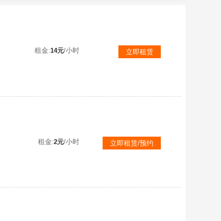
满级玛莎拉蒂全素材52粉23特9车❤红螳螂木乃伊怪诞小丑金鞋子巧克力雪国都市赤蝎放客粉熊❤无敌战神框
租金:
/小时
14元
立即租赁
铂金特斯拉
租金:
/小时
2元
立即租赁/预约