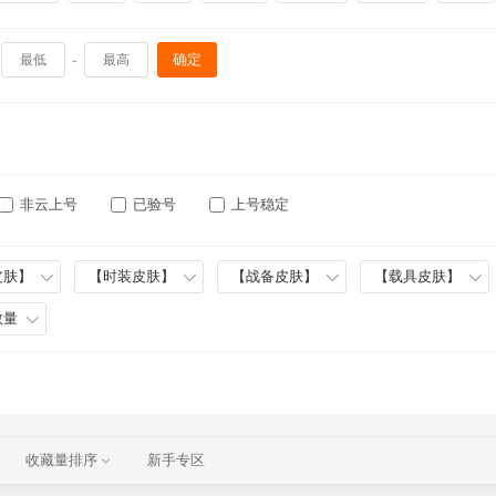
-
确定
非云上号
已验号
上号稳定
皮肤】
【时装皮肤】
【战备皮肤】
【载具皮肤】
数量
收藏量排序
新手专区