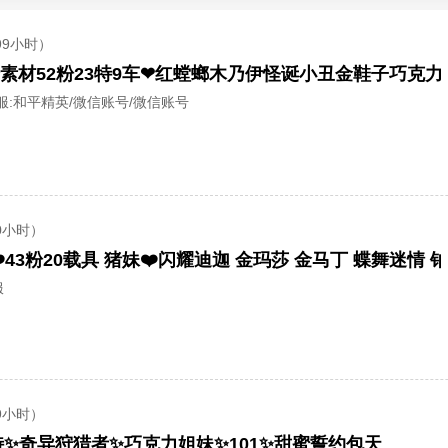
99小时）
服:
和平精英/微信账号/微信账号
0小时）
️43粉20载具 猪妹❤️闪耀迪迦 金玛莎 金马丁 蝶舞迷情 
服
9小时）
5特✨奇异狩猎者✨巧克力姐妹✨101✨甜蜜誓约包天