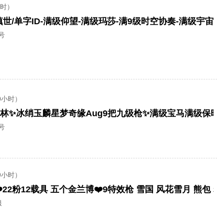
小时）
号
0小时）
号
9小时）
️22粉12载具 五个金兰博️❤️9特效枪 雪国 风花雪月 熊包
服