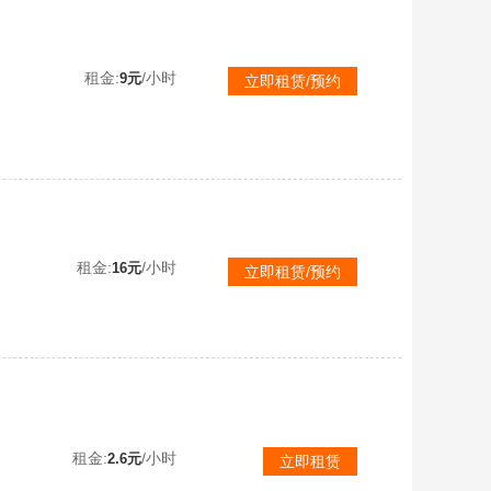
满级红装-金蛇镇世/单字ID-满级仰望-满级玛莎-满9级时空协奏-满级宇宙意志-27特效-13载
租金:
/小时
9元
立即租赁/预约
满级红装仙逆王林✨冰绡玉麟星梦奇缘Aug9把九级枪✨满级宝马满级保时捷满级布加迪120粉20
租金:
/小时
16元
立即租赁/预约
 老六服
租金:
/小时
2.6元
立即租赁