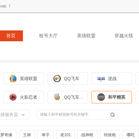
om ！
首页
租号大厅
英雄联盟
穿越火线
英雄联盟
QQ飞车
逆战
火影忍者
QQ飞车手游
和平精英
选择服务器
星梦奇缘
王林
单字
老101
战神框
特效枪
哪吒