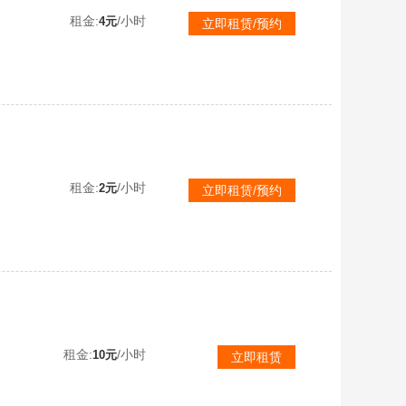
租金:
/小时
4元
立即租赁/预约
❤木乃伊❤️风花雪月❤️相思残雪❤️蓝特斯拉❤️梦幻雪国✨火箭少女✨猪妹✨小丑✨都市猎人✨地铁逃生模
租金:
/小时
2元
立即租赁/预约
满级沙丘之主图卡盟-9级金蛇镇世-满级宾利紫-9级女娲灵识M4❤烛九云鸾5红27特9车52粉-战神框
租金:
/小时
10元
立即租赁