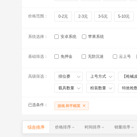
价格范围：
0-2元
2-3元
3-5元
5-10元
系统选择：
安卓系统
苹果系统
基础筛选：
免押金
无防沉迷
云上号
高级筛选：
排位赛
上号方式
【枪械
载具数量
粉装数量
特效枪
已选条件：
游戏:和平精英
综合排序
价格排序
时间排序
销量排序