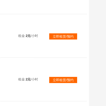
租金:
/小时
2元
立即租赁/预约
12载具 S1全套❤️满级五爪金龙 巡查衣 木乃伊 红蹦蹦 金兰博 无敌战神框 金羽特工 铂金兰博
租金:
/小时
2元
立即租赁/预约