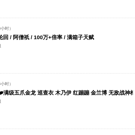
0小时）
轮回 / 阿僧祇 / 100万+倍率 / 满箱子天赋
服
9小时）
服