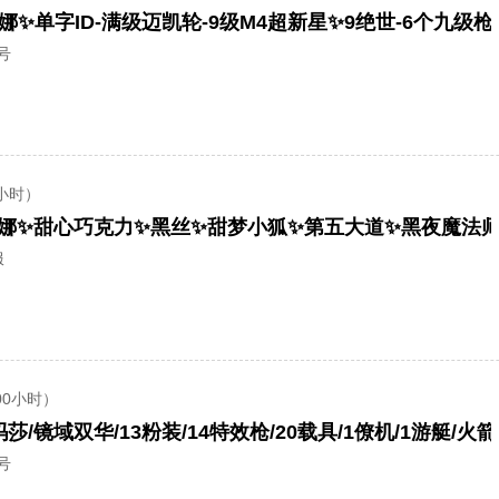
号
小时）
服
00小时）
莎/镜域双华/13粉装/14特效枪/20载具/1僚机/1游艇/火
号