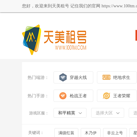
您好，欢迎来到天美租号 记住我们的官网 https://www.100tm.c
热门端游：
穿越火线
绝地求生
热门手游：
枪战王者
王者荣耀
和平精英
选择大区
游戏区服：
关键词：
满级红装
木乃伊
非云上号