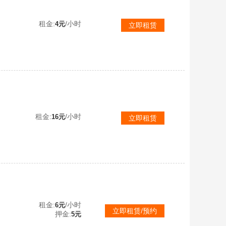
5级新红装-露米娜✨单字ID-满级迈凯轮-9级M4超新星✨9绝世-6个九级枪✨3红装-雪国螳螂27特
租金:
/小时
4元
立即租赁
热门女号✨露米娜✨甜心巧克力✨黑丝✨甜梦小狐✨第五大道✨黑夜魔法师✨白勺歌姬✨童趣米兔
租金:
/小时
16元
立即租赁
箭少女/洛天依
租金:
/小时
6元
立即租赁/预约
押金:
5元