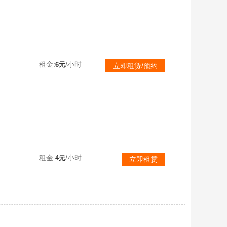
满级红装-图卡盟★5级仰望U7★单字ID-9级时空协奏-4升级车★3红装-雪国乔克-S1套装-战神框
租金:
/小时
6元
立即租赁/预约
22万热力-6级红装-敖渊-9级M4墨龙九天-4级天马灵越-金鞋黑丝-乔克-螳螂-60粉装-37特效
租金:
/小时
4元
立即租赁