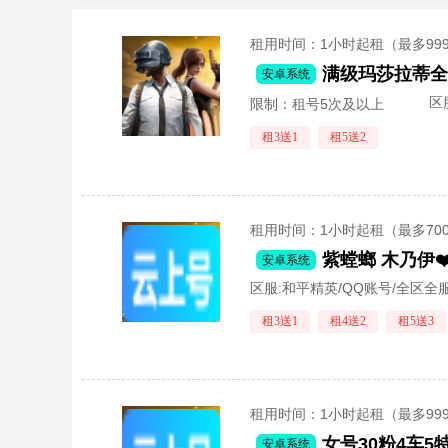
租用时间
：1小时起租（最多99
安卓系统
区
限制：租号5次及以上
租3送1
租5送2
租用时间
：1小时起租（最多70
紫螳螂 木乃伊❤
安卓系统
区服:
和平精英/QQ账号/全区全
租3送1
租4送2
租5送3
租用时间
：1小时起租（最多99
女号30粉4车
安卓系统