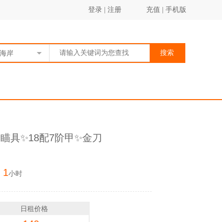
登录
|
注册
充值
|
手机版
搜索
海岸
瞄具✨18配7阶甲✨金刀
1
：
小时
日租价格