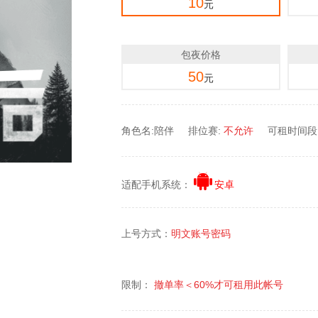
10
元
包夜价格
50
元
角色名:陪伴
排位赛:
不允许
可租时间段：0
适配手机系统：
安卓
上号方式：
明文账号密码
限制：
撤单率＜
60%
才可租用此帐号