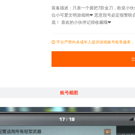
装备描述：只差一个握把7阶金刀，欧皇小伙
位小可爱文明游戏哟❤ 恶意毁号必定报警联
底！ 喜欢的小伙伴记得收藏哦❤
平台严禁向未成年人提供游戏账号租售服务，
账号截图