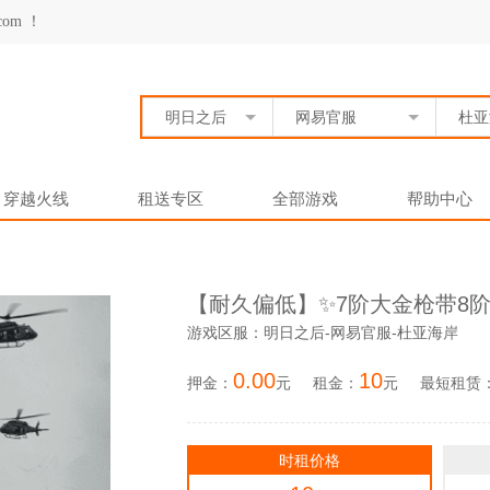
om ！
明日之后
网易官服
杜亚
穿越火线
租送专区
全部游戏
帮助中心
【耐久偏低】✨7阶大金枪带8阶
游戏区服：明日之后-网易官服-杜亚海岸
0.00
10
押金：
元
租金：
元
最短租赁
时租价格