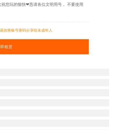
次祝您玩的愉快❤恳请各位文明用号， 不要使用
请勿将账号密码分享给未成年人
立即租赁