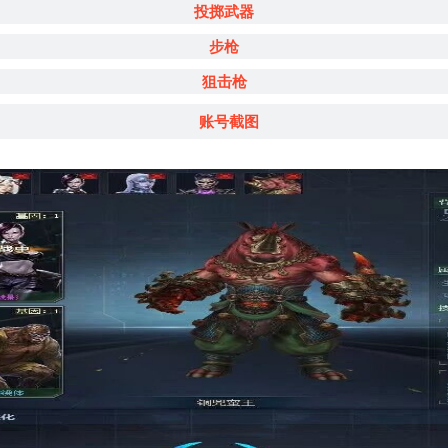
投掷武器
步枪
狙击枪
账号截图