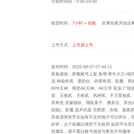
可租时间段：0:00-24:00
租赁时间：
7小时 + 包夜
距离包夜开始还
上号方式：
上号器上号
发布时间：2026-08-07 07:44:11
装备描述：新氪账号上架 新增:青牛大王+铜
说:神谕终焉、墨韵合、碎星终焉、影魔、两
RPK天神、两把AK天神、AK主宰 彩金:
壹、玉衡贰、天枢贰、风神贰、不灭星核贰、
异角色:灵媒猫妖、飛鼠童子、潘多拉、异虫体
技能)、影魔 战术武器:无暇壹、灰核、激素
异血清弹夹齐全 ​ ​如有不足的地方可以评论
好评，点个收藏以便您下次租用 如若平台登
切属实，请不要以账号描述与事实不符撤单，如