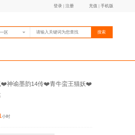
登录
|
注册
充值
|
手机版
搜索
一区
️神谕墨韵14传❤️青牛蛮王猫妖❤️
猛
1
小时