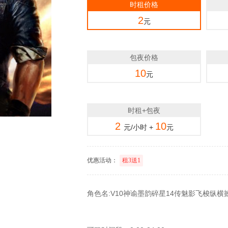
时租价格
2
元
包夜价格
10
元
时租+包夜
2
10
元/小时 +
元
优惠活动：
租3送1
角色名:V10神谕墨韵碎星14传魅影飞梭纵横