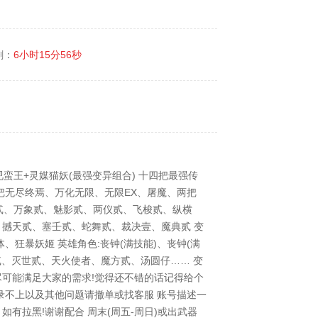
剩：
6小时15分56秒
兕蛮王+灵媒猫妖(最强变异组合) 十四把最强传
把无尽终焉、万化无限、无限EX、屠魔、两把
广陵贰、万象贰、魅影贰、两仪贰、飞梭贰、纵横
撼天贰、塞壬贰、蛇舞贰、裁决壹、魔典贰 变
、狂暴妖姬 英雄角色:丧钟(满技能)、丧钟(满
贰、灭世贰、天火使者、魔方贰、汤圆仔…… 变
，尽可能满足大家的需求!觉得还不错的话记得给个
录不上以及其他问题请撤单或找客服 账号描述一
有拉黑!谢谢配合 周末(周五-周日)或出武器