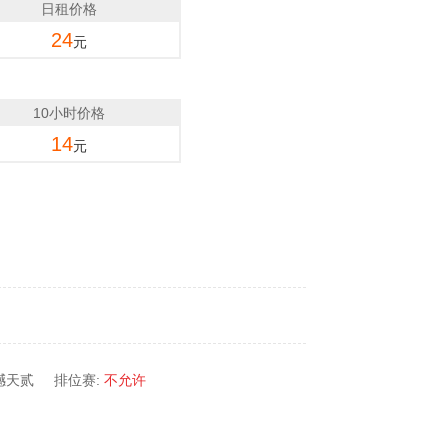
日租价格
24
元
10小时价格
14
元
撼天贰
排位赛:
不允许