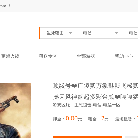
om ！
生死狙击
电信
电信
穿越火线
租送专区
全部游戏
帮助中心
顶级号❤️广陵贰万象魅影飞梭贰❤
撼天风神贰超多彩金贰❤️嘎嘎
游戏区服：生死狙击-电信-电信一区
0.00
2
押金：
元
租金：
元
最短租赁：