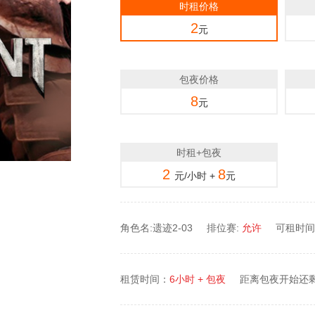
时租价格
2
元
包夜价格
8
元
时租+包夜
2
8
元/小时 +
元
角色名:遗迹2-03
排位赛:
允许
可租时间段
租赁时间：
6小时 + 包夜
距离包夜开始还