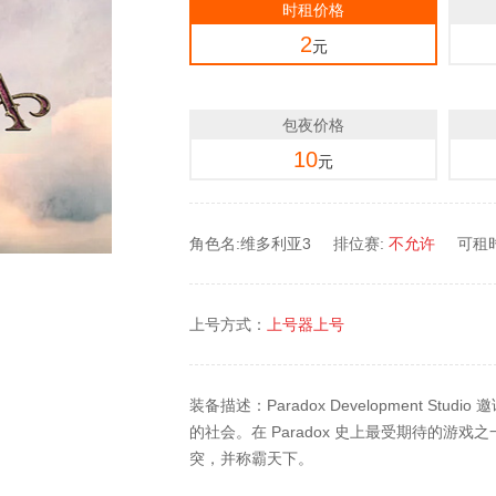
时租价格
2
元
包夜价格
10
元
角色名:维多利亚3
排位赛:
不允许
可租时
上号方式：
上号器上号
装备描述：Paradox Development St
的社会。在 Paradox 史上最受期待的游戏之一
突，并称霸天下。