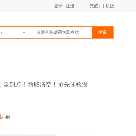
登录
|
注册
充值
|
手机版
搜索
m
终极版-全DLC！商城清空！抢先体验游
1
小时