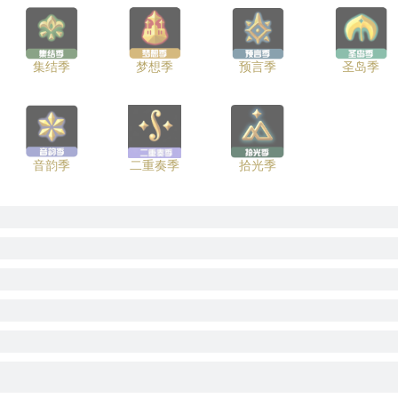
集结季
梦想季
预言季
圣岛季
音韵季
二重奏季
拾光季