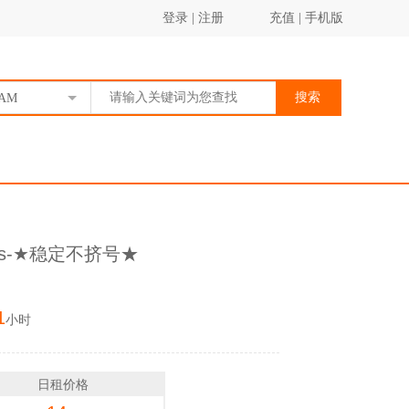
登录
|
注册
充值
|
手机版
搜索
AM
ys-★稳定不挤号★
1
小时
日租价格