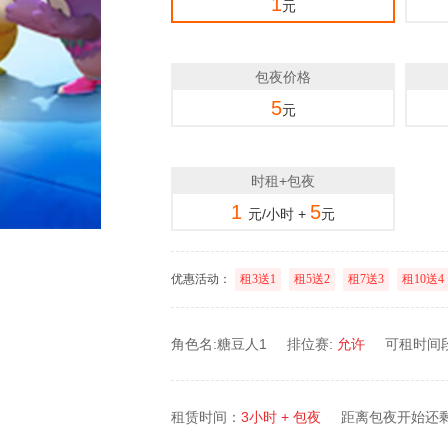
1
元
包夜价格
5
元
时租+包夜
1
5
元/小时 +
元
优惠活动：
租3送1
租5送2
租7送3
租10送4
角色名:糖豆人1
排位赛:
允许
可租时间段：
租赁时间：
3小时 + 包夜
距离包夜开始还