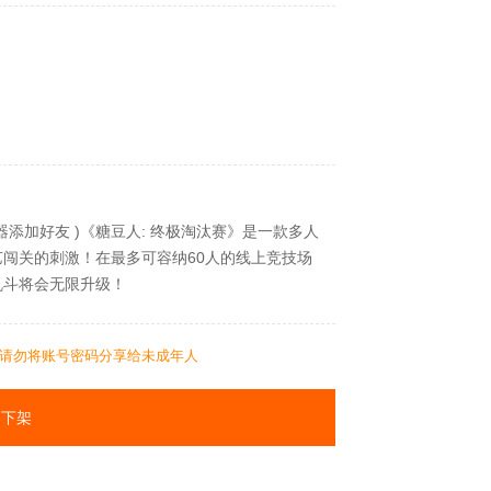
速器添加好友 )《糖豆人: 终极淘汰赛》是一款多人
闯关的刺激！在最多可容纳60人的线上竞技场
乱斗将会无限升级！
请勿将账号密码分享给未成年人
下架