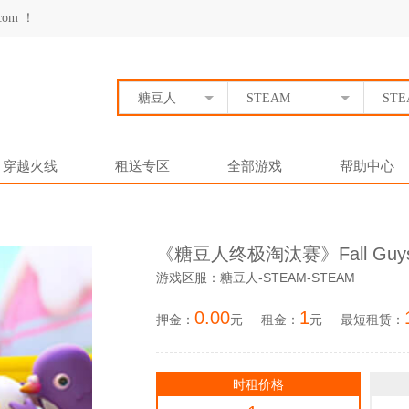
om ！
糖豆人
STEAM
STE
穿越火线
租送专区
全部游戏
帮助中心
《糖豆人终极淘汰赛》Fall Gu
游戏区服：糖豆人-STEAM-STEAM
0.00
1
押金：
元
租金：
元
最短租赁：
时租价格